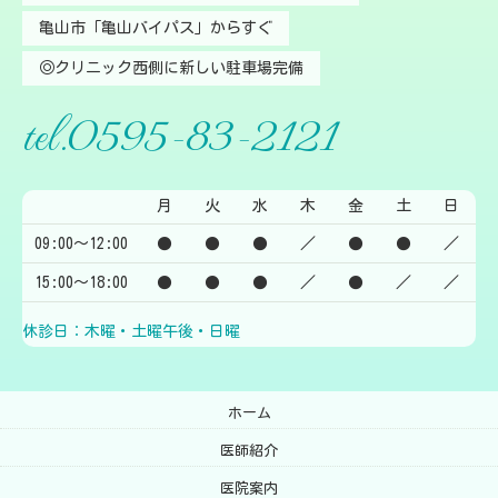
亀山市「亀山バイパス」からすぐ
◎クリニック西側に新しい駐車場完備
tel.0595-83-2121
月
火
水
木
金
土
日
09:00〜12:00
●
●
●
／
●
●
／
15:00〜18:00
●
●
●
／
●
／
／
休診日：木曜・土曜午後・日曜
ホーム
医師紹介
医院案内