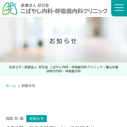
t
o
g
g
l
e
n
a
お知らせ
v
i
g
a
t
i
o
お知らせ｜医療法人 好日会 こばやし内科・呼吸器内科クリニック｜亀山市亀
n
田町の内科・呼吸器内科
ホーム
お知らせ
2026.07.08
お知らせ