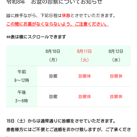
令和8年 お盆の診察についてお知らせ
誠に勝手ながら、下記日程は
休診
とさせていただきます。
この間にお薬がなくならないよう、ご注意ください。
⇔表は横にスクロールできます
8月10日
8月11日
8月12日
（月）
（火）
（水）
午前
診察
診察休
診察休
9～12時
午後
診察
診察休
診察休
3～6時
15日（土）からは通常通りに診察をさせていただきます。
患者様方にはご不便とご迷惑をおかけ致しますが、ご了承くださ